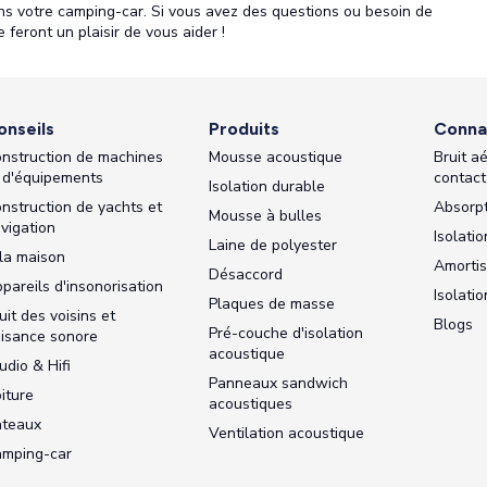
ns votre camping-car. Si vous avez des questions ou besoin de
e feront un plaisir de vous aider !
onseils
Produits
Conna
nstruction de machines
Mousse acoustique
Bruit aé
 d'équipements
contact
Isolation durable
nstruction de yachts et
Absorpt
Mousse à bulles
vigation
Isolati
Laine de polyester
la maison
Amorti
Désaccord
pareils d'insonorisation
Isolati
Plaques de masse
uit des voisins et
Blogs
Pré-couche d'isolation
isance sonore
acoustique
udio & Hifi
Panneaux sandwich
iture
acoustiques
ateaux
Ventilation acoustique
mping-car