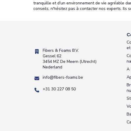
tranquille et d'un environnement de vie agréable da
conseils, n'hésitez pas à contacter nos experts. Ils s
C
Co
et
Fibers & Foams B.V.
Co
Gessel 62
na
3454 MZ De Meern (Utrecht)
Nederland
A 
Ap
info@fibers-foams.be
Br
+31 30 227 08 50
nu
St
Vo
B
Ca