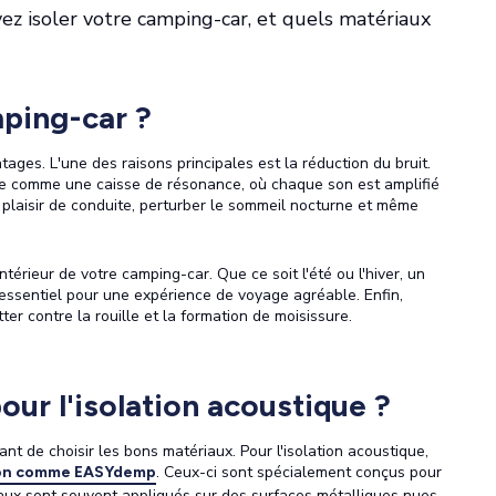
ez isoler votre camping-car, et quels matériaux
mping-car ?
tages. L'une des raisons principales est la réduction du bruit.
ne comme une caisse de résonance, où chaque son est amplifié
 plaisir de conduite, perturber le sommeil nocturne et même
intérieur de votre camping-car. Que ce soit l'été ou l'hiver, un
 essentiel pour une expérience de voyage agréable. Enfin,
tter contre la rouille et la formation de moisissure.
our l'isolation acoustique ?
tant de choisir les bons matériaux. Pour l'isolation acoustique,
. Ceux-ci sont spécialement conçus pour
tion comme EASYdemp
eaux sont souvent appliqués sur des surfaces métalliques nues,