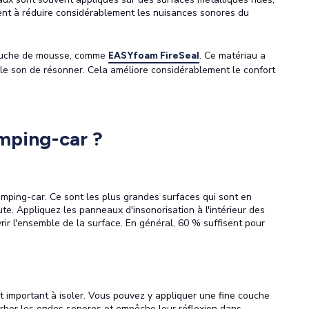
ident à réduire considérablement les nuisances sonores du
 couche de mousse, comme
. Ce matériau a
EASYfoam FireSeal
e le son de résonner. Cela améliore considérablement le confort
mping-car ?
amping-car. Ce sont les plus grandes surfaces qui sont en
oute. Appliquez les panneaux d'insonorisation à l'intérieur des
rir l'ensemble de la surface. En général, 60 % suffisent pour
t important à isoler. Vous pouvez y appliquer une fine couche
rber les ondes sonores et empêche leur réflexion dans