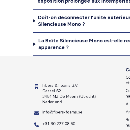
exposition prolongée aux intempérie
Doit-on déconnecter l'unité extérieure
Silencieuse Mono ?
La Boîte Silencieuse Mono est-elle r
apparence ?
C
Co
et
Fibers & Foams B.V.
Co
Gessel 62
na
3454 MZ De Meern (Utrecht)
Nederland
A 
Ap
info@fibers-foams.be
Br
+31 30 227 08 50
nu