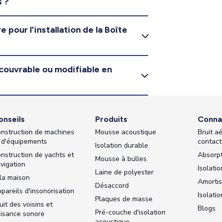
s ?
 pour l'installation de la Boîte
ecouvrable ou modifiable en
onseils
Produits
Conna
nstruction de machines
Mousse acoustique
Bruit aé
 d'équipements
contact
Isolation durable
nstruction de yachts et
Absorpt
Mousse à bulles
vigation
Isolati
Laine de polyester
la maison
Amorti
Désaccord
pareils d'insonorisation
Isolati
Plaques de masse
uit des voisins et
Blogs
Pré-couche d'isolation
isance sonore
acoustique