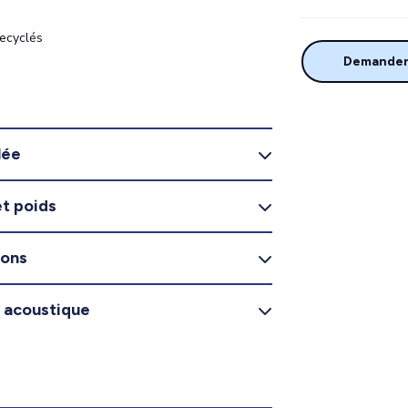
recyclés
Demander 
lée
t poids
ions
n acoustique