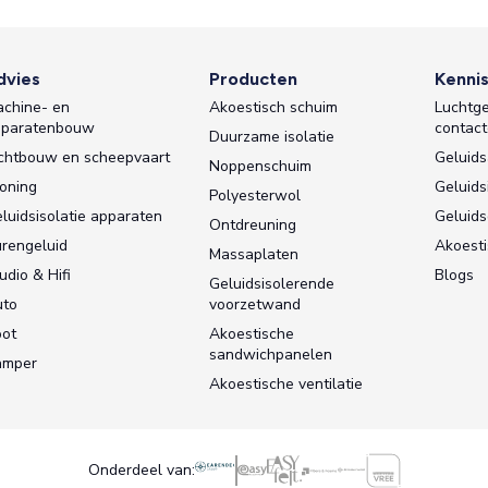
dvies
Producten
Kenni
chine- en
Akoestisch schuim
Luchtge
pparatenbouw
contact
Duurzame isolatie
chtbouw en scheepvaart
Geluids
Noppenschuim
oning
Geluids
Polyesterwol
luidsisolatie apparaten
Geluid
Ontdreuning
rengeluid
Akoesti
Massaplaten
udio & Hifi
Blogs
Geluidsisolerende
uto
voorzetwand
ot
Akoestische
sandwichpanelen
amper
Akoestische ventilatie
Onderdeel van: