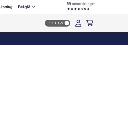
59 beoordelingen
België
lkorting
9.3
Incl. BTW