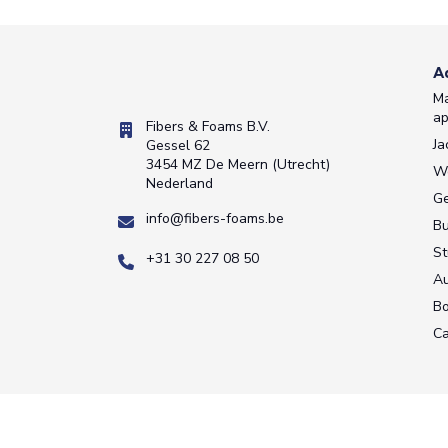
A
Ma
a
Fibers & Foams B.V.
Ja
Gessel 62
3454 MZ De Meern (Utrecht)
W
Nederland
Ge
info@fibers-foams.be
Bu
St
+31 30 227 08 50
A
Bo
C