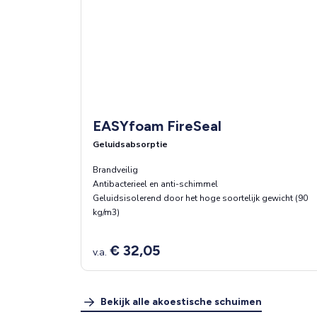
EASYfoam FireSeal
Geluidsabsorptie
Brandveilig
Antibacterieel en anti-schimmel
Geluidsisolerend door het hoge soortelijk gewicht (90
kg/m3)
€ 32,05
v.a.
Bekijk alle akoestische schuimen