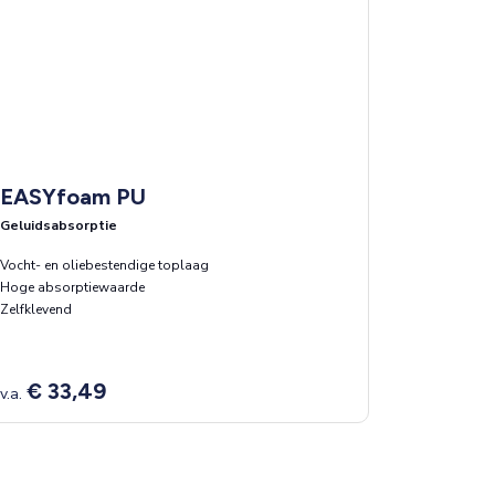
EASYfoam PU
Geluidsabsorptie
Vocht- en oliebestendige toplaag
Hoge absorptiewaarde
Zelfklevend
€ 33,49
v.a.