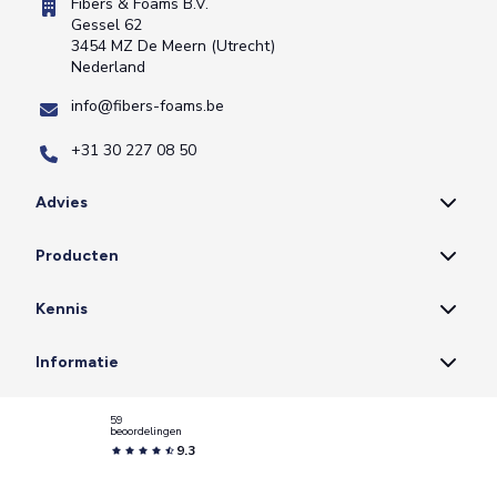
Fibers & Foams B.V.
Gessel 62
3454 MZ De Meern (Utrecht)
Nederland
info@fibers-foams.be
+31 30 227 08 50
Advies
Producten
Kennis
Informatie
59
beoordelingen
9.3