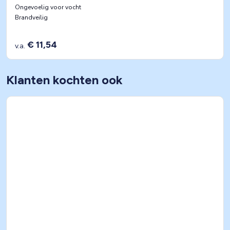
Ongevoelig voor vocht
Brandveilig
€ 11,54
v.a.
Klanten kochten ook