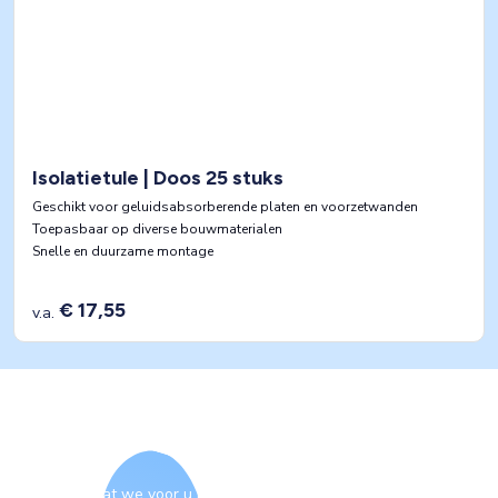
Isolatietule | Doos 25 stuks
Geschikt voor geluidsabsorberende platen en voorzetwanden
Toepasbaar op diverse bouwmaterialen
Snelle en duurzame montage
€ 17,55
v.a.
Contact
Benieuwd wat we voor u kunnen betekenen? Onze specialisten